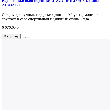
Кеды на высокой подошве MAGIC BOLD WN Diadora
231432039
С корта до шумных городских улиц — Magic гармонично
сочетает в себе спортивный и уличный стиль. Отда..
6 070.00 р.
В корзину