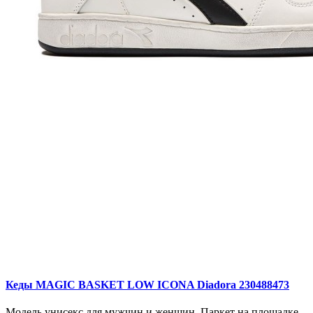
Кеды MAGIC BASKET LOW ICONA Diadora 230488473
Модель унисекс для мужчин и женщин. Паркет на площадке