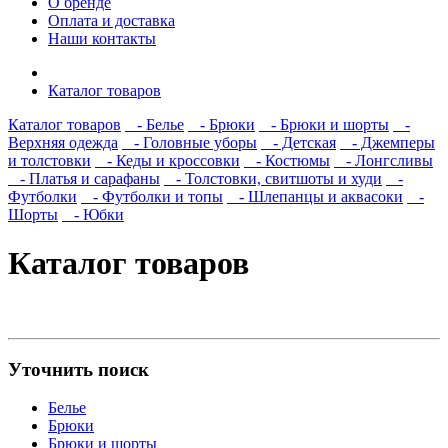
О бренде
Оплата и доставка
Наши контакты
Каталог товаров
Каталог товаров
- Белье
- Брюки
- Брюки и шорты
-
Верхняя одежда
- Головные уборы
- Детская
- Джемперы
и толстовки
- Кеды и кроссовки
- Костюмы
- Лонгсливы
- Платья и сарафаны
- Толстовки, свитшоты и худи
-
Футболки
- Футболки и топы
- Шлепанцы и аквасоки
-
Шорты
- Юбки
Каталог товаров
Уточнить поиск
Белье
Брюки
Брюки и шорты