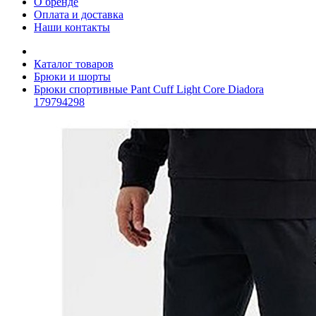
О бренде
Оплата и доставка
Наши контакты
Каталог товаров
Брюки и шорты
Брюки спортивные Pant Cuff Light Core Diadora
179794298